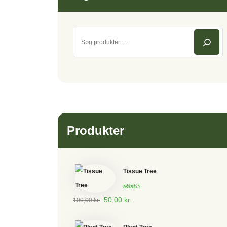
Produkter
Tissue Tree
Vurderet
50,00
kr.
100,00
kr.
5.00
ud af 5