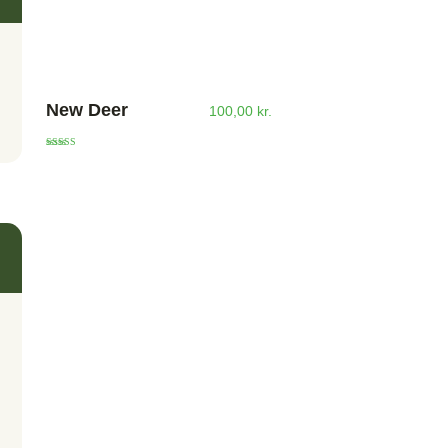
New Deer
100,00
kr.
Vurderet
5.00
ud af 5